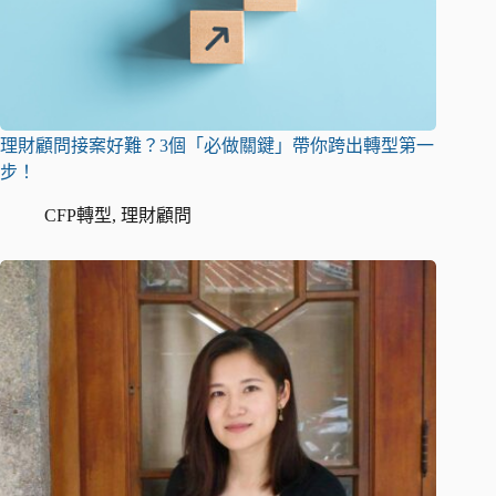
理財顧問接案好難？3個「必做關鍵」帶你跨出轉型第一
步！
CFP轉型
,
理財顧問