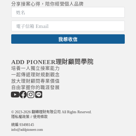
分享接案心得，陪你
經營個人
品牌
我想收信
A
l
t
ADD PIONEER理財顧問學院
e
培養一人獨立接案能力
r
一起傳遞理財規劃觀念
n
放大理財顧問專業價值
a
自由掌握你的職涯發展
t
i
v
e
:
© 2023-2026
翻轉理財有限公司
All Rights Reserved.
隱私權政策
//
使用條款
統編 93498145
info@addpioneer.com